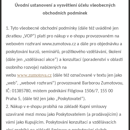
Úvodní ustanovení a vysvětlení účelu všeobecných
obchodních podmínek
1. Tyto všeobecné obchodní podmínky (dále též uváděné jen
zkratkou „VOP“) platí pro nákup v e-shopu provozovaném na
webovém rozhraní www.zumotova.cz a dále pro objednávku a
poskytování kurzů, seminářů, prožitkového vzdělávání, školení
(dále jen „vzdělávací akce“) a konzultací (poradenství v oblasti
osobního rozvoje) nabízených na
www.zumotova.cz
webu
(dále též označované v textu jen jako
„web“, „webové rozhraní“) provozované Barborou Zumotovou,
IČ: 01385780, místem podnikání Flöglova 1506/7, 155 00
Praha 5, (dále též jen jako „Poskytovatel“).
2. Nákup v e-shopu probíhá na základě Kupní smlouvy
uzavírané mezi mnou jako Poskytovatelem (a prodávajícím) a
vámi jako Kupujícím. Poskytování konzultací a vzdělávacích