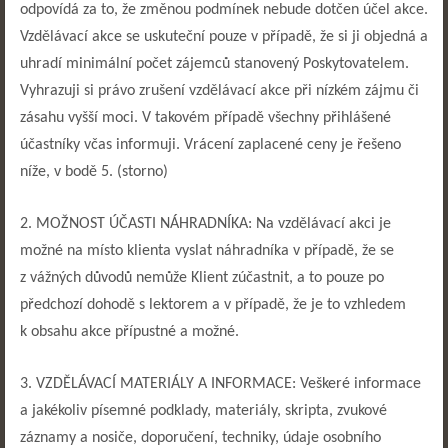
odpovídá za to, že změnou podmínek nebude dotčen účel akce.
Vzdělávací akce se uskuteční pouze v případě, že si ji objedná a
uhradí minimální počet zájemců stanovený Poskytovatelem.
Vyhrazuji si právo zrušení vzdělávací akce při nízkém zájmu či
zásahu vyšší moci. V takovém případě všechny přihlášené
účastníky včas informuji. Vrácení zaplacené ceny je řešeno
níže, v bodě 5. (storno)
2. MOŽNOST ÚČASTI NÁHRADNÍKA: Na vzdělávací akci je
možné na místo klienta vyslat náhradníka v případě, že se
z vážných důvodů nemůže Klient zúčastnit, a to pouze po
předchozí dohodě s lektorem a v případě, že je to vzhledem
k obsahu akce přípustné a možné.
3. VZDĚLÁVACÍ MATERIÁLY A INFORMACE: Veškeré informace
a jakékoliv písemné podklady, materiály, skripta, zvukové
záznamy a nosiče, doporučení, techniky, údaje osobního