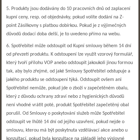
5. Produkty jsou dodávány do 10 pracovních dnů od zaplacení
kupní ceny, resp. od objednávky, pokud volíte dodání na Z-
point Zásilkovny s platbou dobírkou. Pokud je z výjimečných
důvodů dodací doba delší, je to uvedeno přímo na webu.
6. Spotřebitel může odstoupit od Kupní smlouvy během 14 dní
od převzetí produktu. K odstoupení lze využít vzorový formulář,
který tvoří přílohu VOP anebo odstoupit jakoukoli jinou formou
tak, aby bylo zřejmé, od jaké Smlouvy Spotřebitel odstupuje a
jakého produktu se odstoupení týká. Odstoupit ovšem ani
Spotřebitel nemůže, pokud jde o zboží v zapečetěném obalu,
který z důvodu ochrany zdraví nebo z hygienických důvodů
není vhodné vrátit poté, produkt Spotřebitel zapečetěný obal
porušil. Od Smlouvy o poskytování služ
eb může Spotřebitel
odstoupit ve lhůtě 14 dní od jejího uzavření, pokud nejde o
smlouvu, kterou má být poskytnuta vzdělávací akce anebo u
konzultací, pokud byla konzultace na základě jeho výslovné