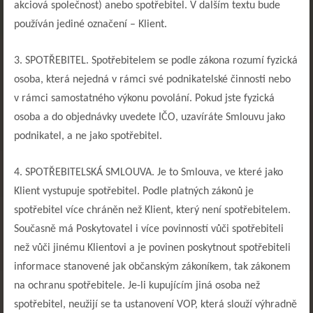
akciová společnost) anebo spotřebitel. V dalším textu bude
používán jediné označení – Klient.
3. SPOTŘEBITEL. Spotřebitelem se podle zákona rozumí fyzická
osoba, která nejedná v rámci své podnikatelské činnosti nebo
v rámci samostatného výkonu povolání. Pokud jste fyzická
osoba a do objednávky uvedete IČO, uzavíráte Smlouvu jako
podnikatel, a ne jako spotřebitel.
4. SPOTŘEBITELSKÁ SMLOUVA. Je to Smlouva, ve které jako
Klient vystupuje spotřebitel. Podle platných zákonů je
spotřebitel více chráněn než Klient, který není spotřebitelem.
Současně má Poskytovatel i více povinností vůči spotřebiteli
než vůči jinému Klientovi a je povinen poskytnout spotřebiteli
informace stanovené jak občanským zákoníkem, tak zákonem
na ochranu spotřebitele. Je-li kupujícím jiná osoba než
spotřebitel, neužijí se ta ustanovení VOP, která slouží výhradně