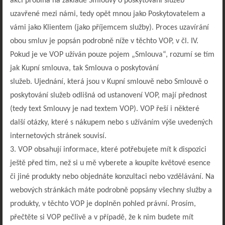
akcí probíhá na základě Smlouvy o poskytování služeb
uzavřené mezi námi, tedy opět mnou jako Poskytovatelem a
vámi jako Klientem (jako příjemcem služby). Proces uzavírání
obou smluv je popsán podrobně níže v těchto VOP, v čl. IV.
Pokud je ve VOP užíván pouze pojem „Smlouva“, rozumí se tím
jak Kupní smlouva, tak Smlouva o poskytování
služeb. Ujednání, která jsou v Kupní smlouvě nebo Smlouvě o
poskytování služeb odlišná od ustanovení VOP, mají přednost
(tedy text Smlouvy je nad textem VOP). VOP řeší i některé
další otázky, které s nákupem nebo s užíváním výše uvedených
internetových stránek souvisí.
3. VOP obsahují informace, které potřebujete mít k dispozici
ještě před tím, než si u mě vyberete a koupíte květové esence
či jiné produkty nebo objednáte konzultaci nebo vzdělávání. Na
webových stránkách máte podrobně popsány všechny služby a
produkty, v těchto VOP je doplněn pohled právní. Prosím,
přečtěte si VOP pečlivě a v případě, že k nim budete mít