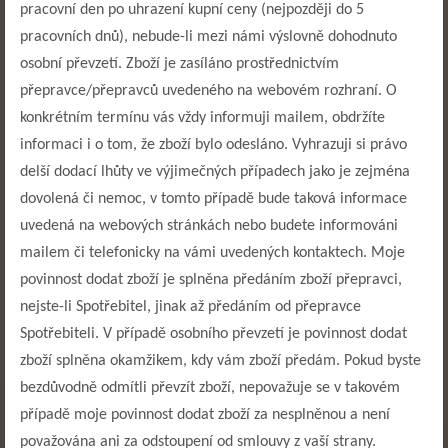
pracovní den po uhrazení kupní ceny (nejpozději do 5
pracovních dnů), nebude-li mezi námi výslovně dohodnuto
osobní převzetí. Zboží je zasíláno prostřednictvím
přepravce/přepravců uvedeného na webovém rozhraní. O
konkrétním termínu vás vždy informuji mailem, obdržíte
informaci i o tom, že zboží bylo odesláno. Vyhrazuji si právo
delší dodací lhůty ve výjimečných případech jako je zejména
dovolená či nemoc, v tomto případě bude taková informace
uvedená na webových stránkách nebo budete informováni
mailem či telefonicky na vámi uvedených kontaktech. Moje
povinnost dodat zboží je splněna předáním zboží přepravci,
nejste-li Spotřebitel, jinak až předáním od přepravce
Spotřebiteli. V případě osobního převzetí je povinnost dodat
zboží splněna okamžikem, kdy vám zboží předám. Pokud byste
bezdůvodně odmítli převzít zboží, nepovažuje se v takovém
případě moje povinnost dodat zboží za nesplněnou a není
považována ani za odstoupení od smlouvy z vaší strany.