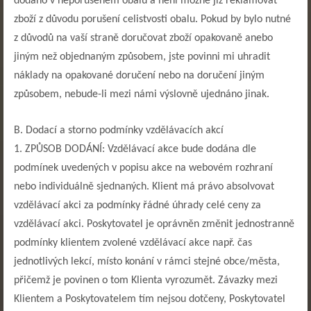
dodáno v neporušeném obalu a není možné již reklamovat
zboží z důvodu porušení celistvosti obalu. Pokud by bylo nutné
z důvodů na vaší straně doručovat zboží opakovaně anebo
jiným než objednaným způsobem, jste povinni mi uhradit
náklady na opakované doručení nebo na doručení jiným
způsobem, nebude-li mezi námi výslovně ujednáno jinak.
B. Dodací a storno podmínky vzdělávacích akcí
1. ZPŮSOB DODÁNÍ: Vzdělávací akce bude dodána dle
podmínek uvedených v popisu akce na webovém rozhraní
nebo individuálně sjednaných. Klient má právo absolvovat
vzdělávací akci za podmínky řádné úhrady celé ceny za
vzdělávací akci. Poskytovatel je oprávněn změnit jednostranně
podmínky klientem zvolené vzdělávací akce např. čas
jednotlivých lekcí, místo konání v rámci stejné obce/města,
přičemž je povinen o tom Klienta vyrozumět. Závazky mezi
Klientem a Poskytovatelem tím nejsou dotčeny, Poskytovatel