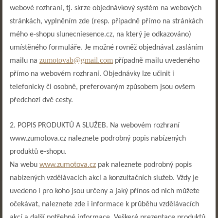
webové rozhraní, tj. skrze objednávkový systém na webových
stránkách, vyplněním zde (resp. případně přímo na stránkách
mého e-shopu slunecniesence.cz, na který je odkazováno)
umístěného formuláře. Je možné rovněž objednávat zasláním
zumotovab@gmail.com
mailu na
případně mailu uvedeného
přímo na webovém rozhraní. Objednávky lze učinit i
telefonicky či osobně, preferovaným způsobem jsou ovšem
předchozí dvě cesty.
2. POPIS PRODUKTŮ A SLUŽEB. Na webovém rozhraní
www.zumotova.cz naleznete podrobný popis nabízených
produktů e-shopu.
Na webu
www.zumotova.cz
pak naleznete podrobný popis
nabízených vzdělávacích akcí a konzultačních služeb. Vždy je
uvedeno i pro koho jsou určeny a jaký přínos od nich můžete
očekávat, naleznete zde i informace k průběhu vzdělávacích
akcí a další potřebné informace. Veškeré prezentace produktů