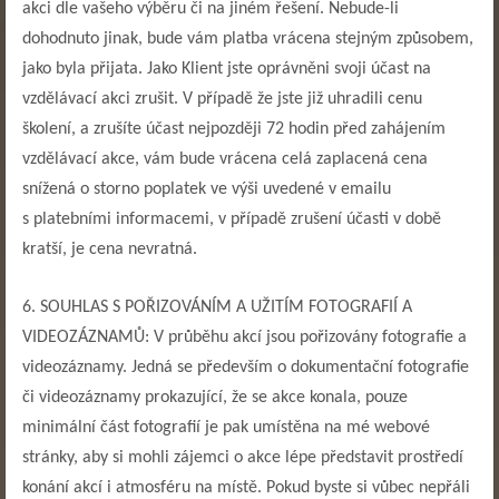
akci dle vašeho výběru či na jiném řešení. Nebude-li
dohodnuto jinak, bude vám platba vrácena stejným způsobem,
jako byla přijata. Jako Klient jste oprávněni svoji účast na
vzdělávací akci zrušit. V případě že jste již uhradili cenu
školení, a zrušíte účast nejpozději 72 hodin před zahájením
vzdělávací akce, vám bude vrácena celá zaplacená cena
snížená o storno poplatek ve výši uvedené v emailu
s platebními informacemi, v případě zrušení účasti v době
kratší, je cena nevratná.
6. SOUHLAS S POŘIZOVÁNÍM A UŽITÍM FOTOGRAFIÍ A
VIDEOZÁZNAMŮ: V průběhu akcí jsou pořizovány fotografie a
videozáznamy. Jedná se především o dokumentační fotografie
či videozáznamy prokazující, že se akce konala, pouze
minimální část fotografií je pak umístěna na mé webové
stránky, aby si mohli zájemci o akce lépe představit prostředí
konání akcí i atmosféru na místě. Pokud byste si vůbec nepřáli