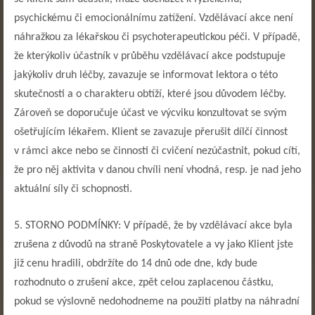
psychickému či emocionálnímu zatížení. Vzdělávací akce není
náhražkou za lékařskou či psychoterapeutickou péči. V případě,
že kterýkoliv účastník v průběhu vzdělávací akce podstupuje
jakýkoliv druh léčby, zavazuje se informovat lektora o této
skutečnosti a o charakteru obtíží, které jsou důvodem léčby.
Zároveň se doporučuje účast ve výcviku konzultovat se svým
ošetřujícím lékařem. Klient se zavazuje přerušit dílčí činnost
v rámci akce nebo se činnosti či cvičení nezúčastnit, pokud cítí,
že pro něj aktivita v danou chvíli není vhodná, resp. je nad jeho
aktuální síly či schopnosti.
5. STORNO PODMÍNKY: V případě, že by vzdělávací akce byla
zrušena z důvodů na straně Poskytovatele a vy jako Klient jste
již cenu hradili, obdržíte do 14 dnů ode dne, kdy bude
rozhodnuto o zrušení akce, zpět celou zaplacenou částku,
pokud se výslovně nedohodneme na použití platby na náhradní