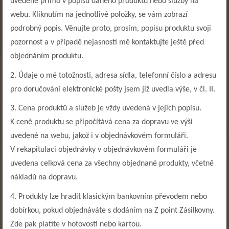
uvedené přímo v popisu daného produktu nebo služby na
webu. Kliknutím na jednotlivé položky, se vám zobrazí
podrobný popis. Věnujte proto, prosím, popisu produktu svoji
pozornost a v případě nejasností mě kontaktujte ještě před
objednáním produktu.
2. Údaje o mé totožnosti, adresa sídla, telefonní číslo a adresu
pro doručování elektronické pošty jsem již uvedla výše, v čl. II.
3.
Cena produktů a služeb je vždy uvedená v jejich popisu.
K ceně produktu se připočítává cena za dopravu ve výši
uvedené na webu, jakož i v objednávkovém formuláři.
V rekapitulaci objednávky v objednávkovém formuláři je
uvedena celková cena za všechny objednané produkty, včetně
nákladů na dopravu.
4. Produkty lze hradit klasickým bankovním převodem nebo
dobírkou, pokud objednáváte s dodáním na Z point Zásilkovny.
Zde pak platíte v hotovosti nebo kartou.