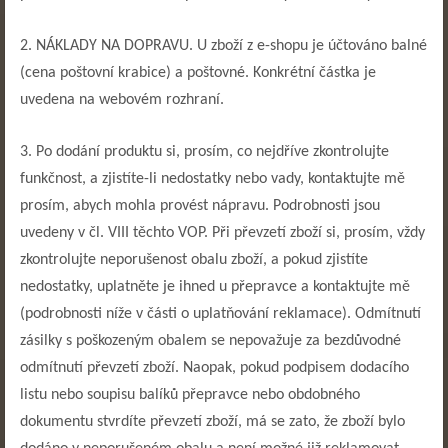
2. NÁKLADY NA DOPRAVU. U zboží z e-shopu je účtováno balné
(cena poštovní krabice) a poštovné. Konkrétní částka je
uvedena na webovém rozhraní.
3. Po dodání produktu si, prosím, co nejdříve zkontrolujte
funkčnost, a zjistíte-li nedostatky nebo vady, kontaktujte mě
prosím, abych mohla provést nápravu. Podrobnosti jsou
uvedeny v čl. VIII těchto VOP. Při převzetí zboží si, prosím, vždy
zkontrolujte neporušenost obalu zboží, a pokud zjistíte
nedostatky, uplatněte je ihned u přepravce a kontaktujte mě
(podrobnosti níže v části o uplatňování reklamace). Odmítnutí
zásilky s poškozeným obalem se nepovažuje za bezdůvodné
odmítnutí převzetí zboží. Naopak, pokud podpisem dodacího
listu nebo soupisu balíků přepravce nebo obdobného
dokumentu stvrdíte převzetí zboží, má se zato, že zboží bylo