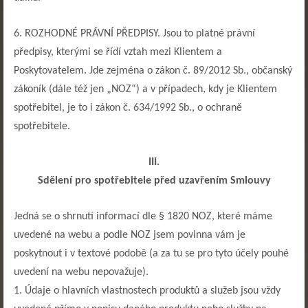
6. ROZHODNÉ PRÁVNÍ PŘEDPISY. Jsou to platné právní
předpisy, kterými se řídí vztah mezi Klientem a
Poskytovatelem. Jde zejména o zákon č. 89/2012 Sb., občanský
zákoník (dále též jen „NOZ“) a v případech, kdy je Klientem
spotřebitel, je to i zákon č. 634/1992 Sb., o ochraně
spotřebitele.
III.
Sdělení pro spotřebitele před uzavřením Smlouvy
Jedná se o shrnutí informací dle § 1820 NOZ, které máme
uvedené na webu a podle NOZ jsem povinna vám je
poskytnout i v textové podobě (a za tu se pro tyto účely pouhé
uvedení na webu nepovažuje).
1. Ú
daje o hlavních vlastnostech produktů a služeb jsou vždy