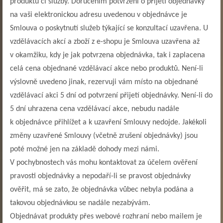
produktu či služby. Doručením potvrzení o přijetí objednávky
na vaši elektronickou adresu uvedenou v objednávce je
Smlouva o poskytnutí služeb týkající se konzultací uzavřena. U
vzdělávacích akcí a zboží z e-shopu je Smlouva uzavřena až
v okamžiku, kdy je jak potvrzena objednávka, tak i zaplacena
celá cena objednané vzdělávací akce nebo produktů. Není-li
výslovně uvedeno jinak, rezervuji vám místo na objednané
vzdělávací akci 5 dní od potvrzení přijetí objednávky. Není-li do
5 dní uhrazena cena vzdělávací akce, nebudu nadále
k objednávce přihlížet a k uzavření Smlouvy nedojde. Jakékoli
změny uzavřené Smlouvy (včetně zrušení objednávky) jsou
poté možné jen na základě dohody mezi námi.
V pochybnostech vás mohu kontaktovat za účelem ověření
pravosti objednávky a nepodaří-li se pravost objednávky
ověřit, má se zato, že objednávka vůbec nebyla podána a
takovou objednávkou se nadále nezabývám.
Objednávat produkty přes webové rozhraní nebo mailem je