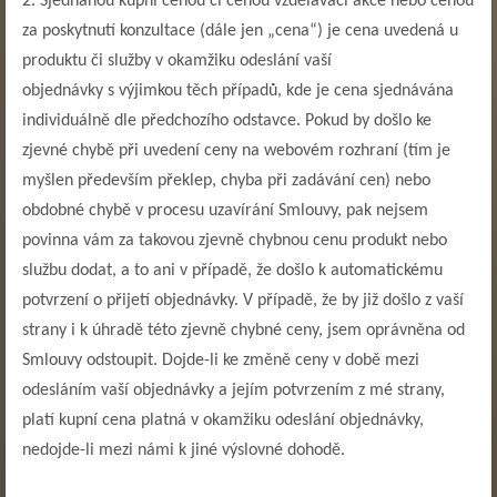
2. Sjednanou kupní cenou či cenou vzdělávací akce nebo cenou
za poskytnutí konzultace (dále jen „cena“) je cena uvedená u
produktu či služby v okamžiku odeslání vaší
objednávky s výjimkou těch případů, kde je cena sjednávána
individuálně dle předchozího odstavce. Pokud by došlo ke
zjevné chybě při uvedení ceny na webovém rozhraní (tím je
myšlen především překlep, chyba při zadávání cen) nebo
obdobné chybě v procesu uzavírání Smlouvy, pak nejsem
povinna vám za takovou zjevně chybnou cenu produkt nebo
službu dodat, a to ani v případě, že došlo k automatickému
potvrzení o přijetí objednávky. V případě, že by již došlo z vaší
strany i k úhradě této zjevně chybné ceny, jsem oprávněna od
Smlouvy odstoupit. Dojde-li ke změně ceny v době mezi
odesláním vaší objednávky a jejím potvrzením z mé strany,
platí kupní cena platná v okamžiku odeslání objednávky,
nedojde-li mezi námi k jiné výslovné dohodě.