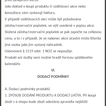
před zahájením kurzu.
Jako doklad o koupi produktu či vzdělávací akce nebo
konzultace vám vystavuji fakturu.
V případě vzdělávacích akcí může být požadována
záloha/rezervační poplatek, ve výši uvedené v popisu akce.
Složená záloha/rezervační poplatek se pak započte na celkovou
cenu, a to i v případě, že se nakonec akce účastní místo Klienta
jiná osoba jako jím vyslaný náhradník.
Ustanovení § 2119 odst. 1 NOZ se nepoužije.
Produkt ani služby není možné hradit formou splátkového
kalendáře.
VI.
DODACÍ PODMÍNKY
A. Dodací podmínky produktů
1. ZPŮSOB DODÁNÍ PRODUKTU A DODACÍ LHŮTA. Při koupi
zboží z e-shopu bude zboží odesláno zpravidla nejbližší