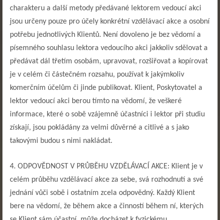
charakteru a další metody předávané lektorem vedoucí akci
jsou určeny pouze pro účely konkrétní vzdělávací akce a osobní
potřebu jednotlivých Klientů. Není dovoleno je bez vědomí a
písemného souhlasu lektora vedoucího akci jakkoliv sdělovat a
předávat dál třetím osobám, upravovat, rozšiřovat a kopírovat
je v celém či částečném rozsahu, používat k jakýmkoliv
komerčním účelům či jinde publikovat. Klient, Poskytovatel a
lektor vedoucí akci berou tímto na vědomí, že veškeré
informace, které o sobě vzájemně účastníci i lektor při studiu
získají, jsou pokládány za velmi důvěrné a citlivé a s jako
takovými budou s nimi nakládat.
4. ODPOVĚDNOST V PRŮBĚHU VZDĚLÁVACÍ AKCE: Klient je v
celém průběhu vzdělávací akce za sebe, svá rozhodnutí a své
jednání vůči sobě i ostatním zcela odpovědný. Každý Klient
bere na vědomí, že během akce a činností během ní, kterých
se Klient sám účastní, může docházet k fyzickému,