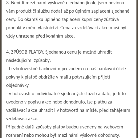
3. Není-li mezi námi výslovně ujednáno jinak, jsem povinna
vám produkt či službu dodat až po úplném zaplacení sjednané
ceny. Do okamžiku úplného zaplacení kupní ceny zůstává
produkt v mém vlastnictví. Cena za vzdělávací akce musí být
vždy uhrazena před konáním akce.
4. ZPŮSOB PLATBY. Sjednanou cenu je možné uhradit
následujícími způsoby:
- bezhotovostně bankovním převodem na náš bankovní účet:
pokyny k platbě obdržíte v mailu potvrzujícím přijetí
objednávky
- v hotovosti u individuálně sjednaných služeb a dále, je-li to
uvedeno v popisu akce nebo dohodnuto, lze platbu za
vzdělávací akce uhradit i v hotovosti na místě, před zahájením
vzdělávací akce.
Případné další způsoby platby budou uvedeny na webovém
rozhraní nebo mohou být mezi námi výslovně dohodnuty.