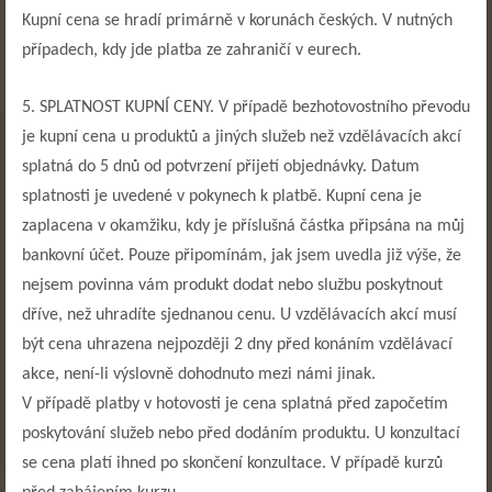
Kupní cena se hradí primárně v korunách českých. V nutných
případech, kdy jde platba ze zahraničí v eurech.
5. SPLATNOST KUPNÍ CENY. V případě bezhotovostního převodu
je kupní cena u produktů a jiných služeb než vzdělávacích akcí
splatná do 5 dnů od potvrzení přijetí objednávky. Datum
splatnosti je uvedené v pokynech k platbě. Kupní cena je
zaplacena v okamžiku, kdy je příslušná částka připsána na můj
bankovní účet. Pouze připomínám, jak jsem uvedla již výše, že
nejsem povinna vám produkt dodat nebo službu poskytnout
dříve, než uhradíte sjednanou cenu. U vzdělávacích akcí musí
být cena uhrazena nejpozději 2 dny před konáním vzdělávací
akce, není-li výslovně dohodnuto mezi námi jinak.
V případě platby v hotovosti je cena splatná před započetím
poskytování služeb nebo před dodáním produktu. U konzultací
se cena platí ihned po skončení konzultace. V případě kurzů