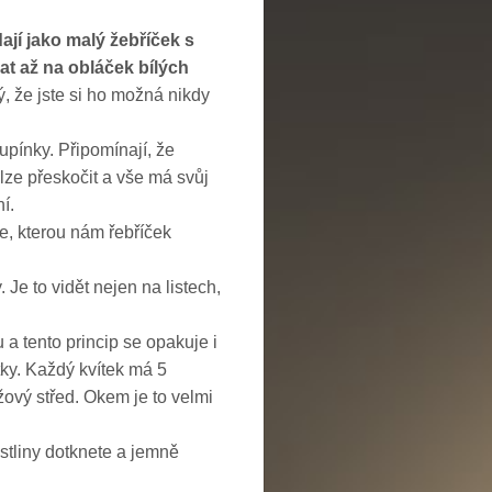
dají jako malý žebříček s
t až na obláček bílých
ý, že jste si ho možná nikdy
upínky. Připomínají, že
lze přeskočit a vše má svůj
í.
ace, kterou nám řebříček
Je to vidět nejen na listech,
a tento princip se opakuje i
ítky. Každý kvítek má 5
nžový střed. Okem je to velmi
rostliny dotknete a jemně