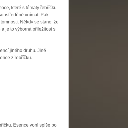
oce, které s tématy řebříčku
u soustředěně vnímat. Pak
ítomnosti.
Někdy se stane, že
 je to výborná příležitost si
encí jiného druhu. Jiné
ence z řebříčku.
ebříčku. Esence voní spíše po