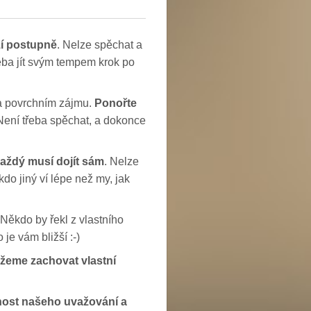
zí postupně
. Nelze spěchat a
eba jít svým tempem krok po
 a povrchním zájmu.
Ponořte
ení třeba spěchat, a dokonce
každý musí dojít sám
. Nelze
do jiný ví lépe než my, jak
 Někdo by řekl z vlastního
je vám bližší :-)
žeme zachovat vlastní
nost našeho uvažování a