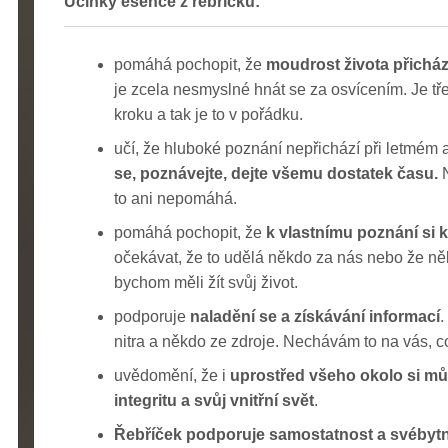
Účinky esence z řebříčku:
pomáhá pochopit, že
moudrost života přichá
je zcela nesmyslné hnát se za osvícením. Je tř
kroku a tak je to v pořádku.
učí, že hluboké poznání nepřichází při letmém
se, poznávejte, dejte všemu dostatek času.
N
to ani nepomáhá.
pomáhá pochopit, že
k vlastnímu poznání si 
očekávat, že to udělá někdo za nás nebo že něk
bychom měli žít svůj život.
podporuje
naladění se a získávání informací
.
nitra a někdo ze zdroje. Nechávám to na vás, co 
uvědomění, že i
uprostřed všeho okolo si mů
integritu a svůj vnitřní svět
.
Řebříček podporuje samostatnost a svébyt