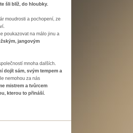
 šli blíž, do hloubky.
hár moudrosti a pochopení, ze
ví.
že poukazovat na málo jinu a
užským, jangovým
 společností mnoha dalších.
í dojít sám, svým tempem a
 ale nemohou za nás
me mistrem a tvůrcem
, kterou to přináší.