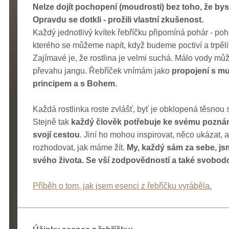
Nelze dojít pochopení (moudrosti) bez toho, že byste
Opravdu se dotkli - prožili vlastní zkušenost.
Každý jednotlivý kvítek řebříčku připomíná pohár - po
kterého se můžeme napít, když budeme poctiví a trpěli
Zajímavé je, že rostlina je velmi suchá. Málo vody mů
převahu jangu. Řebříček vnímám jako
propojení s m
principem a s Bohem
.
Každá rostlinka roste zvlášť, byť je obklopená těsnou
Stejně tak
každý člověk potřebuje ke svému poznán
svojí cestou
. Jiní ho mohou inspirovat, něco ukázat,
rozhodovat, jak máme žít.
My, každý sám za sebe, js
svého života. Se vší zodpovědností a také svobodou
Příběh o tom, jak jsem esenci z řebříčku vyráběla.