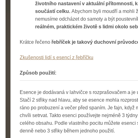
životního nastavení v aktuální přítomnosti
součástí celku.
Abychom byli moudří a mohli ží
nemusíme odcházet do samoty a být poustevní
reálném, praktickém životě s lidmi okolo sebe
Krátce řečeno
řebříček je takový duchovní průvodc
Zkušenosti lidí s esencí z řebříčku
Způsob použití:
Esence je dodávaná v lahvičce s rozprašovačem a je u
Stačí 2 střiky nad hlavu, aby se esence mohla rozprost
ráno po probuzení a večer před spaním. Je fajn, když
chvíli setrvat. Takto esenci používejte nejméně 3 týd
celého obsahu. Podle vlastního pocitu můžete esenci skř
denně nebo 3 střiky během jednoho použití.