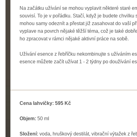
Na začátku užívání se mohou vyplavit některé staré em
souvisí. To je v pořádku. Stačí, když je budete chvilk
mohou samy odeznít a přestat již zasahovat do vaší př
vyplave na povrch nějaké těžší téma, což je také dobře a
ho zpracovat v rámci nějaké aktivní práce na sobě.
Užívání esence z řebříčku nekombinujte s užíváním es
esence můžete začít užívat 1 - 2 týdny po doužívání es
Cena lahvičky: 595 Kč
Objem:
50 ml
Složení:
voda, hruškový destilát, vibrační výtažek z ř