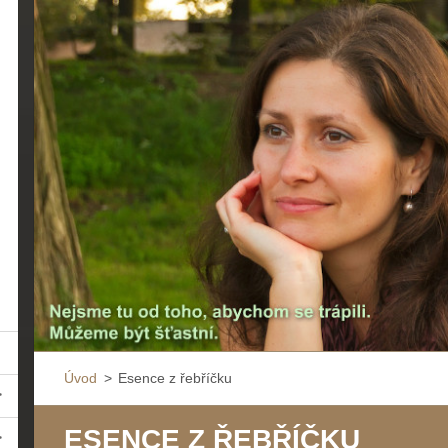
Úvod
>
Esence z řebříčku
ESENCE Z ŘEBŘÍČKU