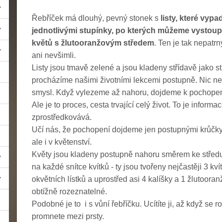
Řebříček má dlouhý, pevný stonek s
listy, které vypa
jednotlivými stupínky, po kterých můžeme vystoupa
květů s žlutooranžovým středem
. Ten je tak nepatrn
ani nevšimli.
Listy jsou tmavě zelené a jsou kladeny střídavě jako st
procházíme našimi životními lekcemi postupně. Nic ne
smysl. Když vylezeme až nahoru, dojdeme k pochopen
Ale je to proces, cesta trvající celý život. To je inform
zprostředkovává.
Učí nás, že pochopení dojdeme jen postupnými krůčky. 
ale i v květenství.
Květy jsou kladeny postupně nahoru směrem ke středu 
na každé snítce kvítků - ty jsou tvořeny nejčastěji 3 kv
okvětních lístků a uprostřed asi 4 kalíšky a 1 žlutoora
obtížně rozeznatelné.
Podobné je to i s vůní
řebříčku. Ucítíte ji, až když se 
promnete mezi prsty.