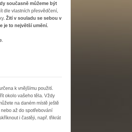
, kdy současně můžeme být
t dle vlastních přesvědčení,
ky.
Žití v souladu se sebou v
 je to největší umění.
e
.
rčena k vnějšímu použití.
řít okolo vašeho těla. Vždy
 můžete na daném místě ještě
ny nebo až do spotřebování
íknout i častěji, např. třikrát