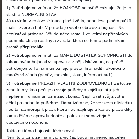
1) Potřebujeme vnímat, že HOJNOST na světě existuje, že je to
vlastně NORMÁLNÍ STAV.
Já to vidím v rozkvetlé louce plné květin, nebo lese plném ptáků,
malin, zvěře a hub. V přírodě je všeho obrovská hojnost. Nic
nezůstává prázdné. Všude něco roste. I ve velmi nepříznivých
podmínkách žijí rostliny a zvířata, která se těmto podmínkám
prostě přizpůsobila.
2) Potřebujeme vnímat, že MÁME DOSTATEK SCHOPNOSTÍ do
tohoto světa hojnosti vstupovat a z něj získávat to, co právě
potřebujeme. To nám umožňuje přestat hromadit nekonečné
množství zásob (peněz, majetku, zlata, informací atd.)
3) Potřebujeme PŘEVZÍT VLASTNÍ ZODPOVĚDNOST za to, že
jsme to my, kdo pečuje o svoje potřeby a zajišťuje si jejich
naplnění. To nám umožní začít konat. Naplňovat svůj život a
dělat pro sebe to potřebné. Domnívám se, že ve svém důsledku
nás to nasměřuje k práci, která nás naplňuje a kterou právě díky
tomu děláme opravdu dobře a pak za ni samozřejmě
dostáváme i ocenění.
Takto mi téma hojnosti dává smysl.
Není to o tom, že mám víc a víc (až budu mít nejvíc na celém