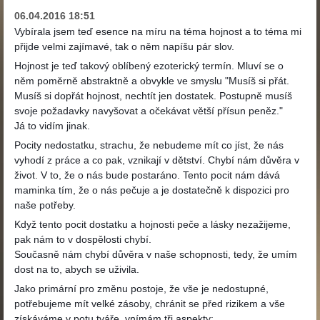
06.04.2016 18:51
Vybírala jsem teď esence na míru na téma hojnost a to téma mi
přijde velmi zajímavé, tak o něm napíšu pár slov.
Hojnost je teď takový oblíbený ezoterický termín. Mluví se o
něm poměrně abstraktně a obvykle ve smyslu "Musíš si přát.
Musíš si dopřát hojnost, nechtít jen dostatek. Postupně musíš
svoje požadavky navyšovat a očekávat větší přísun peněz."
Já to vidím jinak.
Pocity nedostatku, strachu, že nebudeme mít co jíst, že nás
vyhodí z práce a co pak, vznikají v dětství. Chybí nám důvěra v
život. V to, že o nás bude postaráno. Tento pocit nám dává
maminka tím, že o nás pečuje a je dostatečně k dispozici pro
naše potřeby.
Když tento pocit dostatku a hojnosti peče a lásky nezažijeme,
pak nám to v dospělosti chybí.
Současně nám chybí důvěra v naše schopnosti, tedy, že umím
dost na to, abych se uživila.
Jako primární pro změnu postoje, že vše je nedostupné,
potřebujeme mít velké zásoby, chránit se před rizikem a vše
získáváme v potu tváře, vnímám tři aspekty: