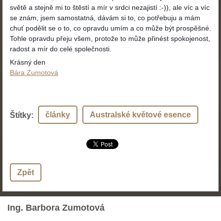
světě a stejně mi to štěstí a mír v srdci nezajistí :-)), ale víc a víc
se znám, jsem samostatná, dávám si to, co potřebuju a mám
chuť podělit se o to, co opravdu umím a co může být prospěšné.
Tohle opravdu přeju všem, protože to může přinést spokojenost,
radost a mír do celé společnosti.
Krásný den
Bára Zumotová
články
Australské květové esence
Štítky
:
Zpět
Ing. Barbora Zumotová