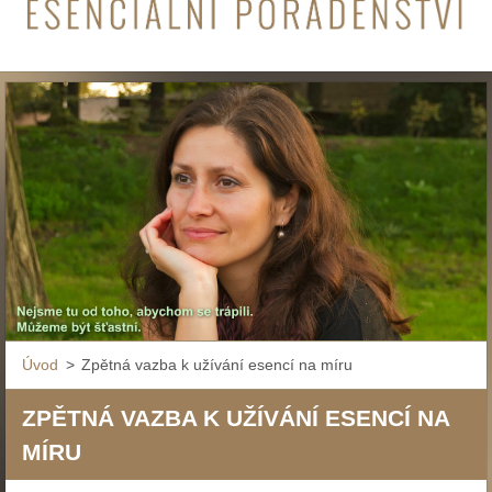
Úvod
>
Zpětná vazba k užívání esencí na míru
ZPĚTNÁ VAZBA K UŽÍVÁNÍ ESENCÍ NA
MÍRU