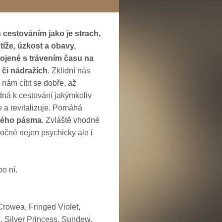
 cestováním jako je strach,
tíže, úzkost a obavy,
ojené s trávením času na
 či nádražích
. Zklidní nás
nám cítit se dobře, až
dná k cestování jakýmkoliv
 a revitalizuje. Pomáhá
vého pásma
. Zvláště vhodné
ročné nejen psychicky ale i
o ní.
Crowea, Fringed Violet,
, Silver Princess, Sundew,