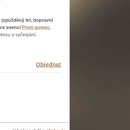
(zpožděný let, dopravní
ace esencí
První pomoc
,
tresu a vyčerpání.
Objednat