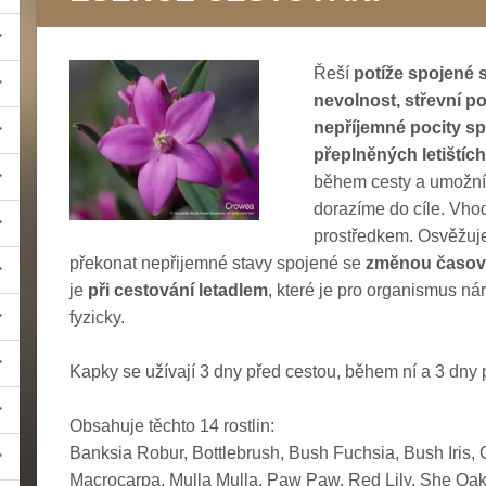
Řeší
potíže spojené s
nevolnost, střevní po
nepříjemné pocity sp
přeplněných letištích
během cesty a umožní 
dorazíme do cíle. Vho
prostředkem. Osvěžuje
překonat nepřijemné stavy spojené se
změnou časo
je
při cestování letadlem
, které je pro organismus ná
fyzicky.
Kapky se užívají 3 dny před cestou, během ní a 3 dny p
Obsahuje těchto 14 rostlin:
Banksia Robur, Bottlebrush, Bush Fuchsia, Bush Iris, 
Macrocarpa, Mulla Mulla, Paw Paw, Red Lily, She Oak