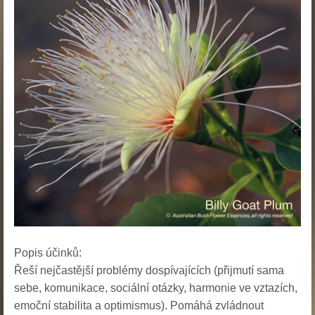
Popis účinků:
Řeší nejčastější problémy dospívajících (přijmutí sama
sebe, komunikace, sociální otázky, harmonie ve vztazích,
emoční stabilita a optimismus). Pomáhá zvládnout