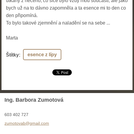
utkaný z něčeho, co sice bylo vždy mou součástí, ale jako
bych už na to dávno zapomněla a ta esence mi to den co
den připomíná.
To bylo takové zjemnění a naladění se na sebe ...
Marta
esence z lípy
Štítky
:
Ing. Barbora Zumotová
603 402 727
zumotova
b@gmail.
com