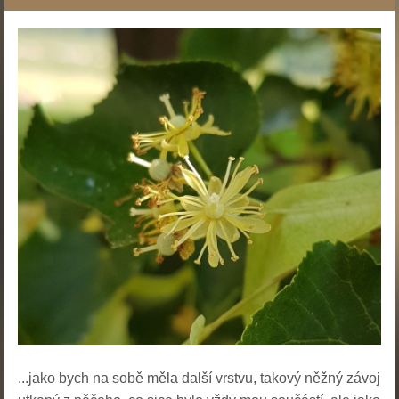
...jako bych na sobě měla další vrstvu, takový něžný závoj