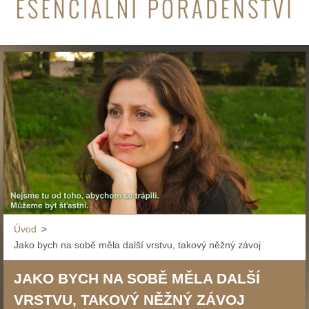
Úvod
>
Jako bych na sobě měla další vrstvu, takový něžný závoj
JAKO BYCH NA SOBĚ MĚLA DALŠÍ
VRSTVU, TAKOVÝ NĚŽNÝ ZÁVOJ