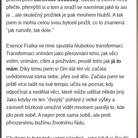
přečte, přemýšlí si o tom a snaží se navnímat jaké to asi
je ...ale skutečný prožitek je pak mnohem hlubší. A tak
jsem si mohla celou svou bytostí prožít, co to znamená :
"jak nahoře, tak dole."
Esence Fialka ve mne spustila hlubokou transformaci.
Transformaci vnímám jako přerovnání toho, jak věci
vidím, vnímám, cítím a prožívám, prostě toho jak
já to
mám
. Díky tomu jsem si čím dál tím víc začala
uvědomovat sama sebe, přes své tělo. Začala jsem se
ještě více ladit na své tempo, učila se poznat, kdy
odpočívat a nedělat věci, které může udělat někdo jiný.
Jako kdyby mi ten "dvojitý" pohled z velké výšky a
zároveň blízkosti umožnil vidět mnohem jasněji to, kde
jdu proti sobě. A nejen proti sama sobě, ale proti
přirozenému božímu životnímu řádu.