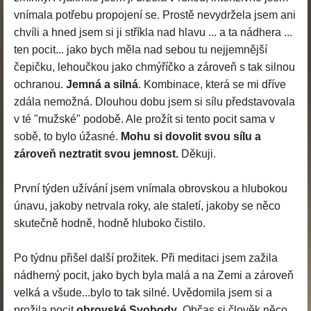
vnímala potřebu propojení se. Prostě nevydržela jsem ani
chvíli a hned jsem si ji stříkla nad hlavu ... a ta nádhera ...
ten pocit... jako bych měla nad sebou tu nejjemnější
čepičku, lehoučkou jako chmýříčko a zároveň s tak silnou
ochranou.
Jemná a silná
. Kombinace, která se mi dříve
zdála nemožná. Dlouhou dobu jsem si sílu představovala
v té "mužské" podobě. Ale prožít si tento pocit sama v
sobě, to bylo úžasné.
Mohu si dovolit svou sílu a
zároveň neztratit svou jemnost.
Děkuji.
První týden užívání jsem vnímala obrovskou a hlubokou
únavu, jakoby netrvala roky, ale staletí, jakoby se něco
skutečně hodně, hodně hluboko čistilo.
Po týdnu přišel další prožitek. Při meditaci jsem zažila
nádherný pocit, jako bych byla malá a na Zemi a zároveň
velká a všude...bylo to tak silné. Uvědomila jsem si a
prožila pocit
obrovské Svobody
. Občas si člověk něco