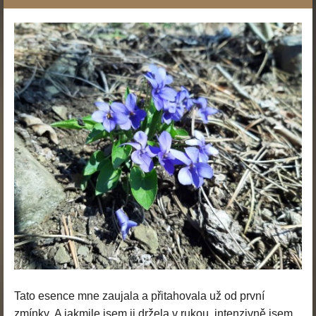
Tato esence mne zaujala a přitahovala už od první
zmínky. A jakmile jsem ji držela v rukou, intenzivně jsem