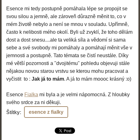
Esence mi tedy postupně pomáhala lépe se propojit se
svou silou a jemně, ale zároveň důrazně měnit to, co v
mém životě nebylo a není se mnou v souladu. Upřímně,
často k nelibosti mého okolí. Byli už zvyklí, že toho dělám
dost a dost snesu....ale ta veliká síla a vědomí si sama
sebe a své svobody mi pomáhaly a pomáhají měnit vše v
jemnosti a postupně. Tato témata se čistí neustále. Díky
mé větší pozornosti a "dvojitému" pohledu objevuji stále
nějakou novou starou vrstvu se kterou mohu pracovat a
vyčistit to :
Jak já to mám
. A já to mám moooc krásný :o)
Esence
Fialka
mi byla a je velmi nápomocná. Z hloubky
svého srdce za ni děkuji.
esence z fialky
Štítky
: