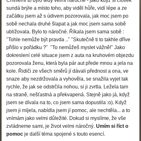
Chvílemi to bylo tedy velmi náročné - jako když si člověk
sundá brýle a místo toho, aby viděl hůře, vidí lépe a ze
začátku jsem až s údivem pozorovala, jak moc jsem po
sobě nechala druhé šlapat a jak moc jsem sama sobě
ubližovala. Bylo to náročné. Říkala jsem sama sobě :
"Tohle nemůže být pravda .." "Skutečně ti to takhle dříve
přišlo v pořádku ?" "To nemůžeš myslet vážně!" Jako
dokreslení celé situace jsem z auta na kruhovém objezdu
pozorovala ženu, která byla pár aut přede mnou a jela na
kole. Řidiči ze všech směrů jí dávali přednost a ona, ve
snaze aby nezdržovala a vyhověla, se snažila vyjet tak
rychle, že jak se odstrčila nohou, si ji zvrtla. Ležela tam
na straně, nešťastná a překvapená. Stejně jako já, když
jsem se dívala na to, co jsem sama dopustila :o). Když
jsem ji míjela, nabídla jsem jí pomoc, ale nechtěla... a to
vnímám jako velmi důležité. Dokud si myslíme, že vše
zvládneme sami, je život velmi náročný.
Umím si říct o
pomoc
je další téma spojené s touto esencí.