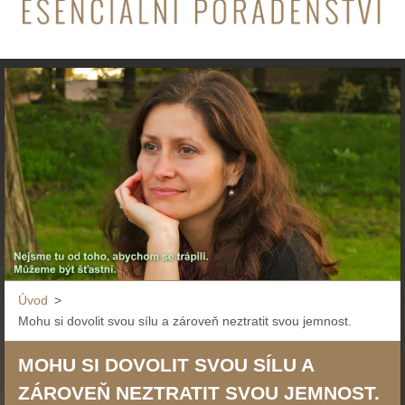
Úvod
>
Mohu si dovolit svou sílu a zároveň neztratit svou jemnost.
MOHU SI DOVOLIT SVOU SÍLU A
ZÁROVEŇ NEZTRATIT SVOU JEMNOST.