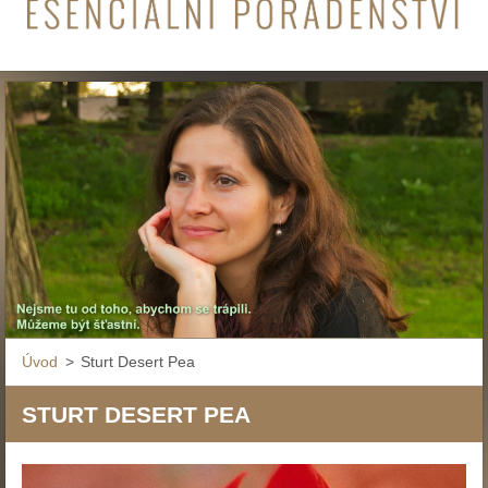
Úvod
>
Sturt Desert Pea
STURT DESERT PEA