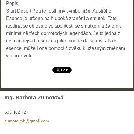
Popis
Sturt Desert Pea je rostlinný symbol jižní Austrálie.
Esence je určena na hluboká zranění a smutek. Tato
rostlina se objevuje ve spojitosti se smutkem a žalem v
minimálně třech domorodých legendách. Je to jedna z
nejmocnějších esencí a jako mnohé další australské
esence, může i ona pomoci člověku k úžasným změnám
v jeho životě.
Ing. Barbora Zumotová
603 402 727
zumotova
b@gmail.
com