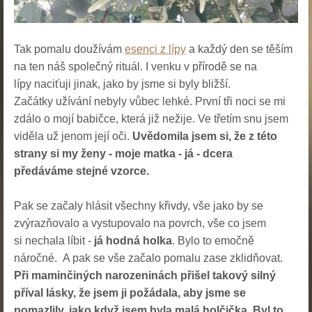
Tak pomalu doužívám
esenci z lípy
a každý den se těším
na ten náš společný rituál. I venku v přírodě se na
lípy naciťuji jinak, jako by jsme si byly bližší.
Začátky užívání nebyly vůbec lehké. První tři noci se mi
zdálo o mojí babičce, která již nežije. Ve třetím snu jsem
viděla už jenom její oči.
Uvědomila jsem si, že z této
strany si my ženy - moje matka - já - dcera
předáváme
stejné vzorce.
Pak se začaly hlásit všechny křivdy, vše jako by se
zvýrazňovalo a vystupovalo na povrch, vše co jsem
si nechala líbit -
já hodná holka
. Bylo to emočně
náročné. A pak se vše začalo pomalu zase zklidňovat.
Při maminčiných narozeninách přišel takový silný
příval lásky, že jsem ji požádala, aby jsme se
pomazlily, jako když jsem byla malá holčička. Byl to