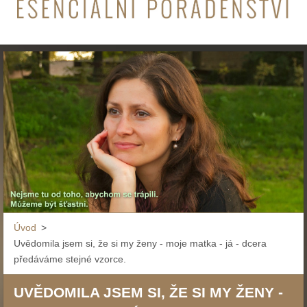
Úvod
>
Uvědomila jsem si, že si my ženy - moje matka - já - dcera
předáváme stejné vzorce.
UVĚDOMILA JSEM SI, ŽE SI MY ŽENY -