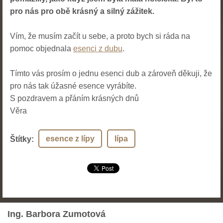
pro nás pro obě krásný a silný zážitek.
Vím, že musím začít u sebe, a proto bych si ráda na
pomoc objednala
esenci z dubu
.
Tímto vás prosím o jednu esenci dub a zároveň děkuji, že
pro nás tak úžasné esence vyrábíte.
S pozdravem a přáním krásných dnů
Věra
esence z lípy
lípa
Štítky
:
Ing. Barbora Zumotová