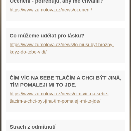
Ocenění - potřebuju, aby mě chválili?
https://www.zumotova.cz/news/oceneni/
Co můžeme udělat pro lásku?
https://www.zumotova.cz/news/to-musi-byt-hrozny-
kdyz-do-tebe-vidi/
ČÍM VÍC NA SEBE TLAČÍM A CHCI BÝT JINÁ,
TÍM POMALEJI MI TO JDE.
https://www.zumotova.cz/news/cim-vic-na-sebe-
tlacim-a-chci-byt-jina-tim-pomaleji-mi-to-jde/
Strach z odmítnutí